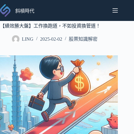
跳
至
斜槓時代
主
要
【績效勝大盤】工作換跑道，不如投資換管道！
內
LING
2025-02-02
股票知識解密
容