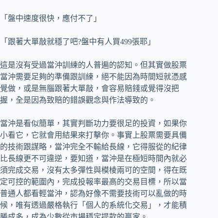
「盤中速度很快，應付不了」
「跟著大單敲就穩了吧?盤中有人買499張耶」
這是沒有受過當沖訓練的人普遍的認知。但其實做股票
當沖需要足夠的準備跟訓練，絕不能因為時間短就憑感
覺做，或是無腦跟著大單敲，會容易賠錢或覺得沒把
握，全是因為致賠的錯誤觀念與作法導致的。
當沖是看似簡單，其實判斷功力要很足的投資，如果你
小看它，它就會用結果來打擊你。事實上股票需要具備
的技術跟謀略，當沖完全不輸給長線，它得服從的紀律
比長線更不可違逆，要知道，當沖是在極短時間內就必
須完成交易，沒有太多彈性與模棱兩可的空間，得在既
定可控的範圍內，完成投報率最高的交易目標，所以當
普通人都看輕當沖，認為好像不需要技術可以亂做的時
候，唯有透過嚴格執行「個人的系統化交易」，才能積
勝成多，成為少數從市場穩定提款的贏家。