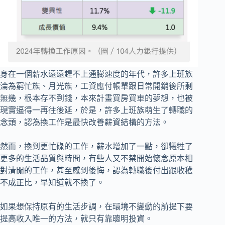
身在一個薪水遠遠趕不上通膨速度的年代，許多上班族
淪為窮忙族、月光族，工資應付帳單跟日常開銷後所剩
無幾，根本存不到錢，本來計畫買房買車的夢想，也被
現實逼得一再往後延，於是，許多上班族萌生了轉職的
念頭，認為換工作是最快改善薪資結構的方法。
然而，換到更忙碌的工作，薪水增加了一點，卻犧牲了
更多的生活品質與時間，有些人又不禁開始懷念原本相
對清閒的工作，甚至感到後悔，認為轉職後付出跟收穫
不成正比，早知道就不換了。
如果想保持原有的生活步調，在環境不變動的前提下要
提高收入唯一的方法，就只有靠聰明投資。