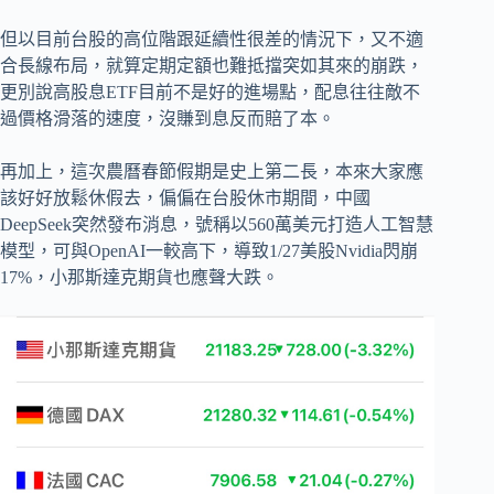
但以目前台股的高位階跟延續性很差的情況下，又不適
合長線布局，就算定期定額也難抵擋突如其來的崩跌，
更別說高股息ETF目前不是好的進場點，配息往往敵不
過價格滑落的速度，沒賺到息反而賠了本。
再加上，這次農曆春節假期是史上第二長，本來大家應
該好好放鬆休假去，偏偏在台股休市期間，中國
DeepSeek突然發布消息，號稱以560萬美元打造人工智慧
模型，可與OpenAI一較高下，導致1/27美股Nvidia閃崩
17%，小那斯達克期貨也應聲大跌。