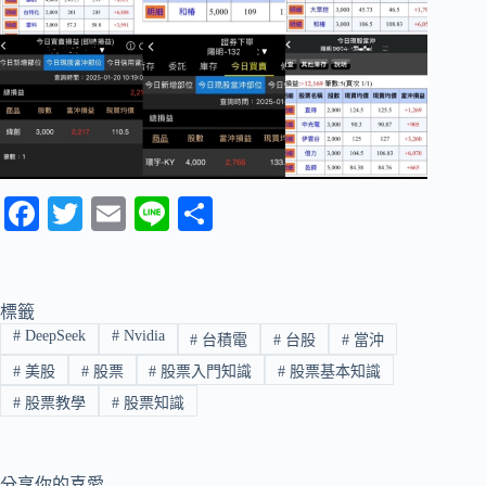
Fa
T
E
Li
分
ce
wi
m
ne
享
bo
tte
ail
ok
r
標籤
#
DeepSeek
#
Nvidia
#
台積電
#
台股
#
當沖
#
美股
#
股票
#
股票入門知識
#
股票基本知識
#
股票教學
#
股票知識
分享你的喜愛