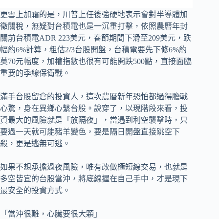
更雪上加霜的是，川普上任後強硬地表示會對半導體加
徵關稅，無疑對台積電也是一沉重打擊，依照農曆年封
關前台積電ADR 223美元，春節期間下滑至209美元，跌
幅約6%計算，粗估2/3台股開盤，台積電要先下修6%約
莫70元幅度，加權指數也很有可能開跌500點，直接面臨
重要的季線保衛戰。
滿手台股留倉的投資人，這次農曆新年恐怕都過得膽戰
心驚，身在異鄉心繫台股。說穿了，以現階段來看，投
資最大的風險就是「放隔夜」，當遇到利空襲擊時，只
要過一天就可能豬羊變色，要是隔日開盤直接跳空下
殺，更是逃無可逃。
如果不想承擔過夜風險，唯有改做極短線交易，也就是
多空皆宜的台股當沖，將底線握在自己手中，才是現下
最安全的投資方式。
「當沖很難，心臟要很大顆」