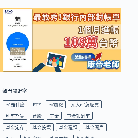
熱門關鍵字
eft是什麼
ETF
etf風險
元大etf怎麼買
利率期貨
台股
基金
基金報酬率
基金定存
基金投資
基金種類
基金開戶