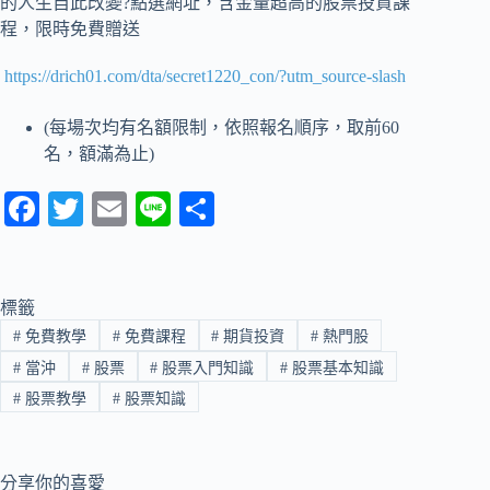
的人生自此改變?點選網址，含金量超高的股票投資課
程，限時免費贈送
https://drich01.com/dta/secret1220_con/?utm_source-slash
(每場次均有名額限制，依照報名順序，取前60
名，額滿為止)
Fa
T
E
Li
分
ce
wi
m
ne
享
bo
tte
ail
ok
r
標籤
#
免費教學
#
免費課程
#
期貨投資
#
熱門股
#
當沖
#
股票
#
股票入門知識
#
股票基本知識
#
股票教學
#
股票知識
分享你的喜愛