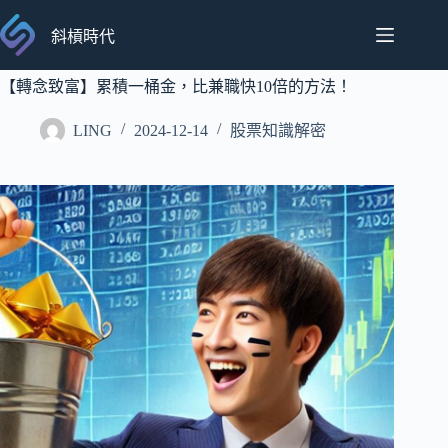
跳
至
斜槓時代
主
要
【轉念致富】累積一桶金，比兼職快10倍的方法！
內
LING
2024-12-14
股票知識解密
容