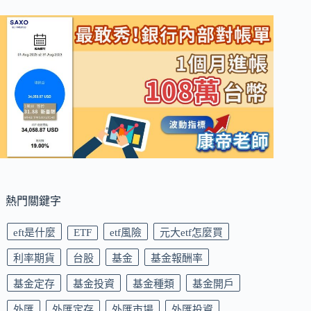
熱門關鍵字
eft是什麼
ETF
etf風險
元大etf怎麼買
利率期貨
台股
基金
基金報酬率
基金定存
基金投資
基金種類
基金開戶
外匯
外匯定存
外匯市場
外匯投資