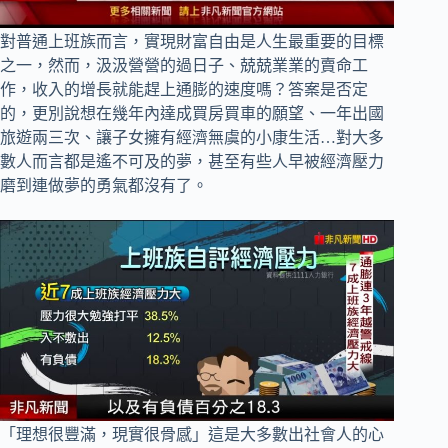
對普通上班族而言，實現財富自由是人生最重要的目標
之一，然而，汲汲營營的過日子、兢兢業業的賣命工
作，收入的增長就能趕上通膨的速度嗎？答案是否定
的，更別說想在幾年內達成買房買車的願望、一年出國
旅遊兩三次、讓子女擁有經濟無虞的小康生活…對大多
數人而言都是遙不可及的夢，甚至有些人早被經濟壓力
磨到連做夢的勇氣都沒有了。
「理想很豐滿，現實很骨感」這是大多數出社會人的心