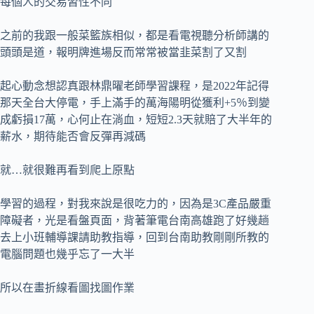
每個人的交易習性不同
之前的我跟一般菜籃族相似，都是看電視聽分析師講的
頭頭是道，報明牌進場反而常常被當韭菜割了又割
起心動念想認真跟林鼎曜老師學習課程，是2022年記得
那天全台大停電，手上滿手的萬海陽明從獲利+5％到變
成虧損17萬，心何止在淌血，短短2.3天就賠了大半年的
薪水，期待能否會反彈再減碼
就…就很難再看到爬上原點
學習的過程，對我來說是很吃力的，因為是3C產品嚴重
障礙者，光是看盤頁面，背著筆電台南高雄跑了好幾趟
去上小班輔導課請助教指導，回到台南助教剛剛所教的
電腦問題也幾乎忘了一大半
所以在畫折線看圖找圖作業