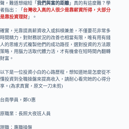
聲，難道想縮短「
我們與富的距離
」真的有這麼難？學
者指出：「
台灣收入高的人很少是靠薪資所得，大部分
是靠投資理財
」。
確實，光靠提高薪資收入或斜槓兼差，不僅要花非常多
時間精力，對財務狀況的改善也相當有限，唯有用有錢
人的思維方式複製他們的成功路徑，選對投資的方法跟
策略，用腦力活取代體力活，才有機會在短時間內翻轉
財富。
以下是一位投資小白的心路歷程，想知道她是怎麼從不
懂投資到全職操盤來提高收入，請耐心看完她的心得分
享。(為求真實，原文一刀未剪)
台南學員，鄭O惠
原職業：長照大夜班人員
現職：專職操盤