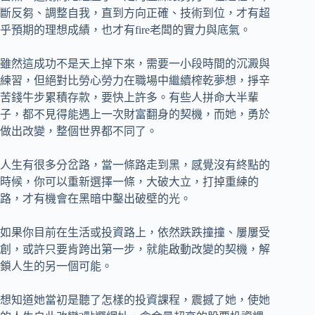
斷反芻、調整自我，直到方向正確、技術到位，才有超
乎預期的理想成績，也才有fire老闆的實力與底氣。
雖然這成功不是天上掉下來，需要一小段時間的沉澱與
練習，但絕對比勞心勞力在職場中繼續榨乾夢想，掙辛
苦錢牛步累積存款，要快上許多。有些人拼命大半輩
子，都不見得能遇上一次財富翻身的契機，而她，勇於
做出改變，整個世界都不同了。
人生有很多分岔路，當一條路走到黑，感覺沒有終點的
時候，你可以重新選擇一條，大破大立，打掉重練的
路，才有機會在黑暗中鑿出破壁的光。
如果你目前在生活或投資路上，依然跌跌撞撞、屢屢受
創，或許只要肯跨出第一步，就能啟動改變的契機，解
鎖人生的另一個可能。
想知道她當初是聽了怎樣的投資課程，震撼了她，使她