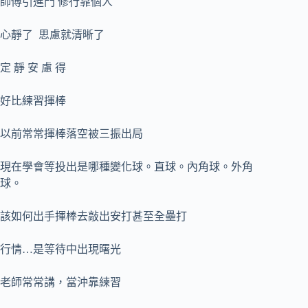
師傅引進門 修行靠個人
心靜了 思慮就清晰了
定 靜 安 慮 得
好比練習揮棒
以前常常揮棒落空被三振出局
現在學會等投出是哪種變化球。直球。內角球。外角
球。
該如何出手揮棒去敲出安打甚至全壘打
行情…是等待中出現曙光
老師常常講，當沖靠練習