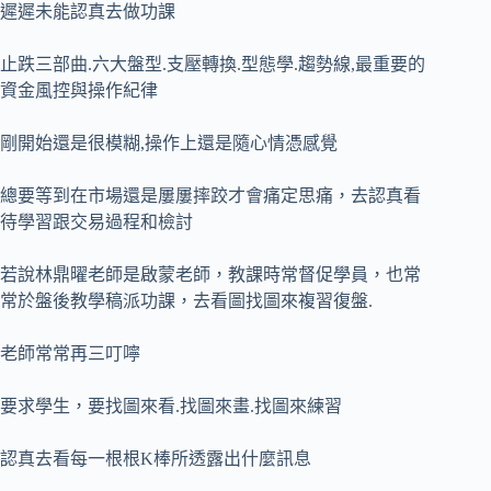
遲遲未能認真去做功課
止跌三部曲.六大盤型.支壓轉換.型態學.趨勢線,最重要的
資金風控與操作紀律
剛開始還是很模糊,操作上還是隨心情憑感覺
總要等到在市場還是屢屢摔跤才會痛定思痛，去認真看
待學習跟交易過程和檢討
若說林鼎曜老師是啟蒙老師，教課時常督促學員，也常
常於盤後教學稿派功課，去看圖找圖來複習復盤.
老師常常再三叮嚀
要求學生，要找圖來看.找圖來畫.找圖來練習
認真去看每一根根K棒所透露出什麼訊息