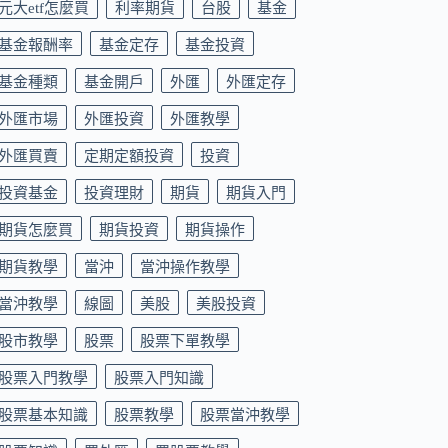
元大etf怎麼買
利率期貨
台股
基金
基金報酬率
基金定存
基金投資
基金種類
基金開戶
外匯
外匯定存
外匯市場
外匯投資
外匯教學
外匯買賣
定期定額投資
投資
投資基金
投資理財
期貨
期貨入門
期貨怎麼買
期貨投資
期貨操作
期貨教學
當沖
當沖操作教學
當沖教學
線圖
美股
美股投資
股市教學
股票
股票下單教學
股票入門教學
股票入門知識
股票基本知識
股票教學
股票當沖教學