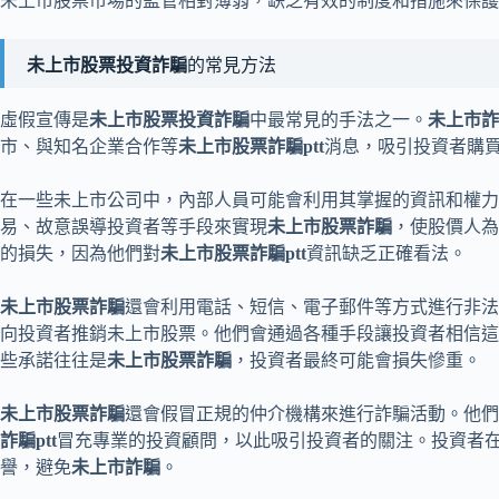
未上市股票市場的監管相對薄弱，缺乏有效的制度和措施來保護
未上市股票投資詐騙
的常見方法
虛假宣傳是
未上市股票投資詐騙
中最常見的手法之一。
未上市詐
市、與知名企業合作等
未上市股票詐騙
ptt
消息，吸引投資者購
在一些未上市公司中，內部人員可能會利用其掌握的資訊和權力
易、故意誤導投資者等手段來實現
未上市股票詐騙
，使股價人為
的損失，因為他們對
未上市股票詐騙
ptt
資訊缺乏正確看法。
未上市股票詐騙
還會利用電話、短信、電子郵件等方式進行非法
向投資者推銷未上市股票。他們會通過各種手段讓投資者相信這
些承諾往往是
未上市股票詐騙
，投資者最終可能會損失慘重。
未上市股票詐騙
還會假冒正規的仲介機構來進行詐騙活動。他們
詐騙
ptt
冒充專業的投資顧問，以此吸引投資者的關注。投資者
譽，避免
未上市詐騙
。