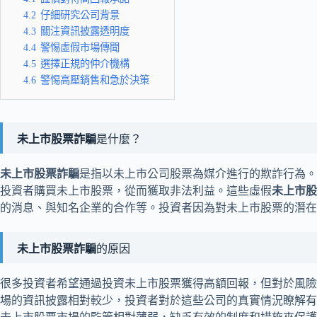
4.2
仔細研究公司背景
4.3
關注資訊披露透明度
4.4
警惕虛假市場傳聞
4.5
選擇正規的仲介機構
4.6
警惕高壓銷售和急於決策
未上市股票詐騙
是什麼？
未上市股票詐騙
是指以未上市公司股票為媒介進行的欺詐行為。
投資者購買未上市股票，從而獲取非法利益。這些虛假
未上市股
的消息、與知名企業的合作等。投資者因為對未上市股票的潛在
未上市股票詐騙
的原因
很多投資者希望通過投資未上市股票獲得高額回報，但對於風險
場的資訊披露相對較少，投資者對於這些公司的真實情況瞭解有