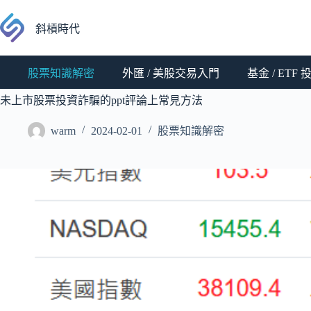
跳
至
斜槓時代
主
要
股票知識解密
外匯 / 美股交易入門
基金 / ETF
內
容
未上市股票投資詐騙的ppt評論上常見方法
warm
2024-02-01
股票知識解密