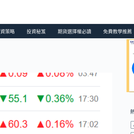
 投資策略
投資秘笈
期貨選擇權必讀
免費教學推薦