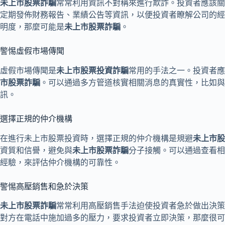
未上市股票詐騙
常常利用資訊不對稱來進行欺詐。投資者應該關
定期發佈財務報告、業績公告等資訊，以便投資者瞭解公司的經
明度，那麼可能是
未上市股票詐騙
。
警惕虛假市場傳聞
虛假市場傳聞是
未上市股票投資詐騙
常用的手法之一。投資者應
市股票詐騙
。可以通過多方管道核實相關消息的真實性，比如與
訊。
選擇正規的仲介機構
在進行未上市股票投資時，選擇正規的仲介機構是規避
未上市股
資質和信譽，避免與
未上市股票詐騙
分子接觸。可以通過查看相
經驗，來評估仲介機構的可靠性。
警惕高壓銷售和急於決策
未上市股票詐騙
常常利用高壓銷售手法迫使投資者急於做出決策
對方在電話中施加過多的壓力，要求投資者立即決策，那麼很可