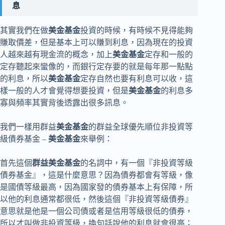
息
其實我們在做
美金基金
投資的時候，有時候不見得能夠
賺取價差，但是基本上可以賺到利息，因為現在的投資
人越來越有現金流的概念，加上
美金基金
定存和一般的
定存聽起來蠻像的，而銀行定存要的就是每年那一點點
的利息，所以
美金基金
定存自然也要有利息可以收，這
樣一般的人才會覺得想要投資，但是
美金基金
的利息多
寡與頻率其實背後透露出很多訊息。
我們一樣用群益
美金基金
的群益全球優先順位非投資等
級債券基金 –
美金基金
來舉例：
首先這個
群益美金基金
的名詞中，有一個『非投資等級
債券基金』，這是什麼意思？因為債券都會有等級，像
是國債等級最高，因為國家發的債券基本上有保障，所
以他的利息通常都很低，然後這個『非投資等級債券』
意思就是他是一個公司債或者是信用等級很低的債券，
所以才叫做非投資等級，換句話說他的利息就會很高；