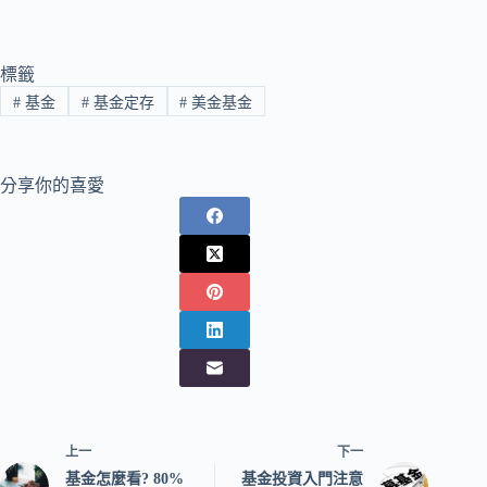
ce
wi
m
ne
享
bo
tte
ail
ok
r
標籤
#
基金
#
基金定存
#
美金基金
分享你的喜愛
上一
下一
基金怎麼看? 80%
基金投資入門注意