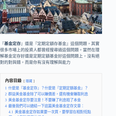
『
基金定存
』還是『定期定額存基金』這個問題，其實
很多市場上的投資人都曾經搜尋過這個問題，當然在理
解基金定存好還是定期定額基金好這個問題上，沒有絕
對的對與錯，而是你有沒有理解與能力
內容目錄
隱藏
1
什麼是『基金定存』？什麼是『定期定額基金』？
2
群益美金基金除了可以賺價差，還有機會賺取利息
3
美金基金定存要注意！不要賺了利息賠了本金
4
最後我們可以總結一下這篇美金基金定存文章：
4.1
美金基金定存如果要一次買，要學習在相對低點