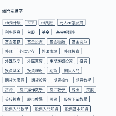
熱門關鍵字
eft是什麼
ETF
etf風險
元大etf怎麼買
利率期貨
台股
基金
基金報酬率
基金定存
基金投資
基金種類
基金開戶
外匯
外匯定存
外匯市場
外匯投資
外匯教學
外匯買賣
定期定額投資
投資
投資基金
投資理財
期貨
期貨入門
期貨怎麼買
期貨投資
期貨操作
期貨教學
當沖
當沖操作教學
當沖教學
線圖
美股
美股投資
股市教學
股票
股票下單教學
股票入門教學
股票入門知識
股票基本知識