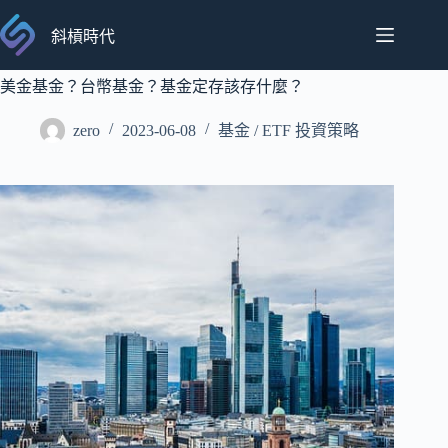
跳
至
斜槓時代
主
要
美金基金？台幣基金？基金定存該存什麼？
內
zero
2023-06-08
基金 / ETF 投資策略
容