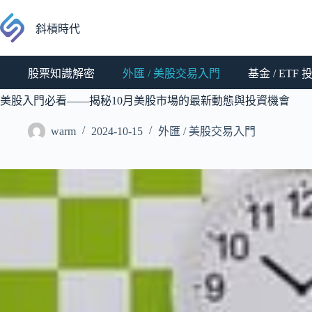
跳
至
斜槓時代
主
要
股票知識解密
外匯 / 美股交易入門
基金 / ETF
內
容
美股入門必看——揭秘10月美股市場的最新動態與投資機會
warm
2024-10-15
外匯 / 美股交易入門