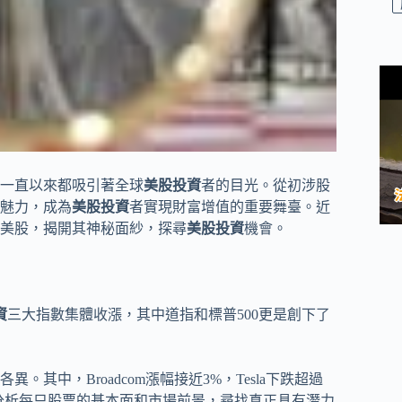
一直以來都吸引著全球
美股投資
者的目光。從初涉股
魅力，成為
美股投資
者實現財富增值的重要舞臺。近
美股，揭開其神秘面紗，探尋
美股投資
機會。
資
三大指數集體收漲，其中道指和標普500更是創下了
各異。其中，Broadcom漲幅接近3%，Tesla下跌超過
分析每只股票的基本面和市場前景，尋找真正具有潛力