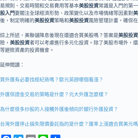
易規則、交易時間和交易費用等基本
美股投資
常識是入門的第一
股入門
要關注全球經濟形勢、政策變化以及市場情緒等因素對
美
後，制定明確的
美股投資
策略和
美股投資
風險管理計畫，確保在
綜上所述，美聯儲降息後現在還適合買美股嗎？答案是
美股投資
險，
美股投資
者可以考慮進行多元化投資。除了美股市場外，還
等避險資產的投資機會。
延伸閱讀：
買外匯有必要找經紀商嗎？歐元英鎊哪個看漲？
外匯保證金交易的策略是什麼？元大外匯怎麼樣？
為什麼很多炒股的人接觸外匯後傾向於銀行外匯投資？
台灣外匯停止損失限價委託指的是什麼？匯率上漲適合買美元嗎