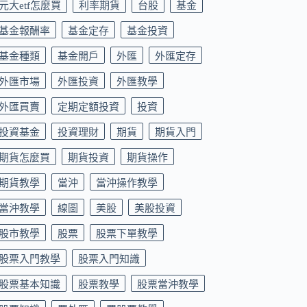
元大etf怎麼買
利率期貨
台股
基金
基金報酬率
基金定存
基金投資
基金種類
基金開戶
外匯
外匯定存
外匯市場
外匯投資
外匯教學
外匯買賣
定期定額投資
投資
投資基金
投資理財
期貨
期貨入門
期貨怎麼買
期貨投資
期貨操作
期貨教學
當沖
當沖操作教學
當沖教學
線圖
美股
美股投資
股市教學
股票
股票下單教學
股票入門教學
股票入門知識
股票基本知識
股票教學
股票當沖教學