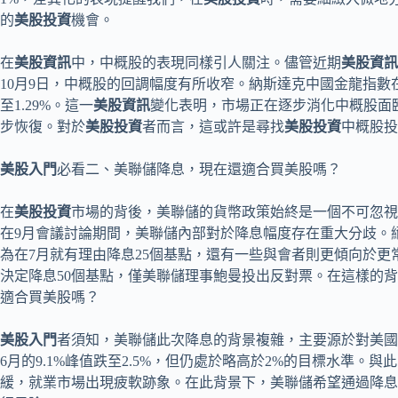
的
美股投資
機會。
在
美股資訊
中，中概股的表現同樣引人關注。儘管近期
美股資訊
10月9日，中概股的回調幅度有所收窄。納斯達克中國金龍指數
至1.29%。這一
美股資訊
變化表明，市場正在逐步消化中概股面
步恢復。對於
美股投資
者而言，這或許是尋找
美股投資
中概股投
美股入門
必看二、美聯儲降息，現在還適合買美股嗎？
在
美股投資
市場的背後，美聯儲的貨幣政策始終是一個不可忽視
在9月會議討論期間，美聯儲內部對於降息幅度存在重大分歧。
為在7月就有理由降息25個基點，還有一些與會者則更傾向於更常
決定降息50個基點，僅美聯儲理事鮑曼投出反對票。在這樣的
適合買美股嗎？
美股入門
者須知，美聯儲此次降息的背景複雜，主要源於對美國經
6月的9.1%峰值跌至2.5%，但仍處於略高於2%的目標水準。
緩，就業市場出現疲軟跡象。在此背景下，美聯儲希望通過降息