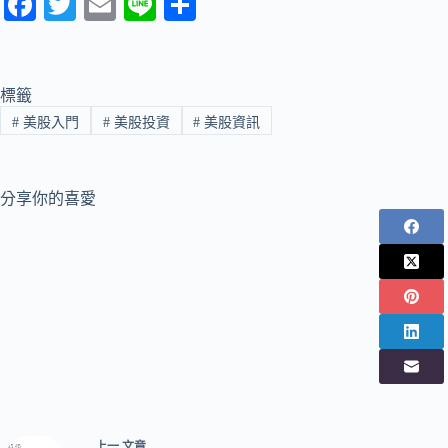
Fa
T
E
Li
分
ce
wi
m
ne
享
bo
tte
ail
ok
r
標籤
#
美股入門
#
美股投資
#
美股資訊
分享你的喜愛
上一
文章