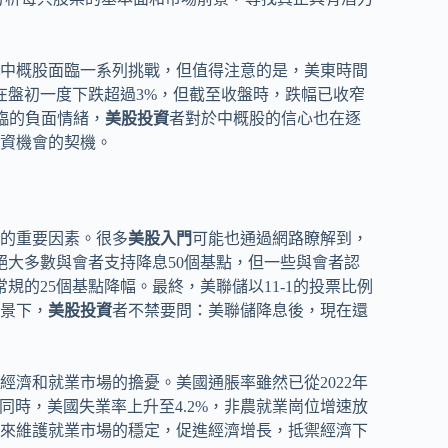
中概股面臨一系列挑戰，但值得注意的是，美東時間
在盤初一度下跌超過3%，但截至收盤時，跌幅已收窄
臨的負面情緒，
美股投資
者對於中概股的信心也在逐
資機會的契機。
的重要因素。很多
美股入門
可能也通過網路瞭解到，
絕大多數與會者支持降息50個基點，但一些與會者認
規的25個基點降幅。最終，美聯儲以11-1的投票比例
背景下，
美股投資
者不禁要問：美聯儲降息後，現在還
濟和就業市場的擔憂。美國通脹率雖然已從2022年
與此同時，美國失業率上升至4.2%，非農就業崗位增速放
來維護就業市場的穩定，促進經濟增長，抵禦經濟下