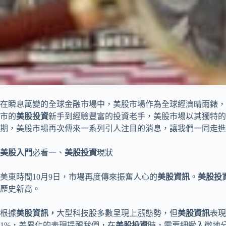
在瞬息萬變的全球金融市場中，美股市場作為全球經濟晴雨錶，
市的
美股投資
新手到經驗豐富的投資老手，美股市場以其獨特的
期，美股市場再次傳來一系列引人注目的消息，讓我們一同走進
美股入門
必看一、
美股投資
現狀
美東時間10月9日，市場再度傳來振奮人心的
美股資訊
。
美股投
歷史新高。
根據
美股資訊，
大型科技股多數呈現上漲態勢，但
美股資訊
表現
1%，差異化的表現提醒我們，在
美股投資
時，需要細緻入微地