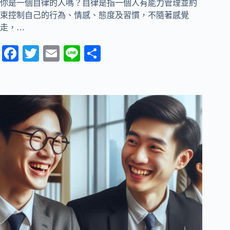
你是一個自律的人嗎？自律是指一個人有能力管理並約
束控制自己的行為、情感、態度及習慣，不隨著感覺
走，…
Fa
T
E
Li
分
ce
wi
m
ne
享
bo
tte
ail
ok
r