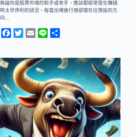
無論你是股票市場的新手或老手，應該都經常發生賺錢
時太早停利的狀況，每當出場後行情卻還在往預設的方
向…
Fa
T
E
Li
分
ce
wi
m
ne
享
bo
tte
ail
ok
r