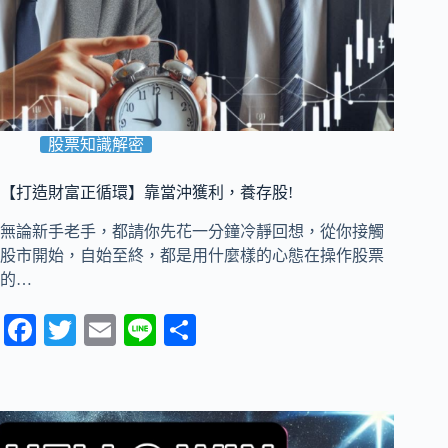
股票知識解密
【打造財富正循環】靠當沖獲利，養存股!
無論新手老手，都請你先花一分鐘冷靜回想，從你接觸
股市開始，自始至終，都是用什麼樣的心態在操作股票
的…
Fa
T
E
Li
分
ce
wi
m
ne
享
bo
tte
ail
ok
r