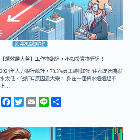
股票知識解密
【績效勝大盤】工作換跑道，不如投資換管道！
2024年人力銀行統計，78.3%員工轉職的理由都是因為薪
水太低，佔所有原因最大宗。 身在一個薪水遠遠趕不
上…
Fa
T
E
Li
分
ce
wi
m
ne
享
bo
tte
ail
ok
r