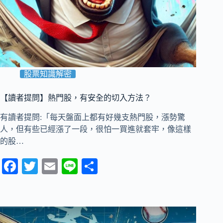
股票知識解密
【讀者提問】熱門股，有安全的切入方法？
有讀者提問:「每天盤面上都有好幾支熱門股，漲勢驚
人，但有些已經漲了一段，很怕一買進就套牢，像這樣
的股…
Fa
T
E
Li
分
ce
wi
m
ne
享
bo
tte
ail
ok
r