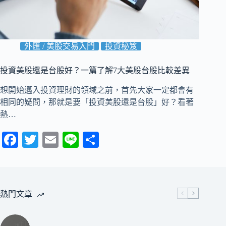
外匯 / 美股交易入門
投資秘笈
投資美股還是台股好？一篇了解7大美股台股比較差異
想開始邁入投資理財的領域之前，首先大家一定都會有
相同的疑問，那就是要「投資美股還是台股」好？看著
熱…
Fa
T
E
Li
分
ce
wi
m
ne
享
bo
tte
ail
ok
r
熱門文章