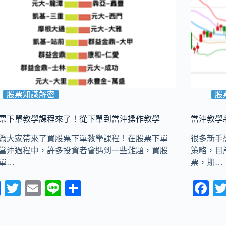
股票知識解密
股
票下單教學課程來了！從下單到當沖操作教學
當沖教學
為大家帶來了買股票下單教學課程！在股票下單
很多新手
當沖過程中，許多投資者會遇到一些難題，買股
策略，目
單…
票，期…
Fa
T
E
Li
分
Fa
ce
wi
m
ne
享
ce
bo
tte
ail
bo