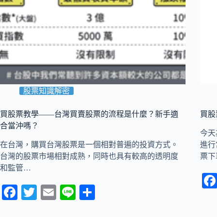
股票知識解密
買股票教學——台灣買賣股票的流程是什麼？新手適
買股
合當沖嗎？
今天
在台灣，購買台灣股票是一個相對普遍的投資方式。
進行
台灣的股票市場相對成熟，同時也具有較高的透明度
票下
和監管…
Fa
T
E
Li
分
ce
wi
m
ne
享