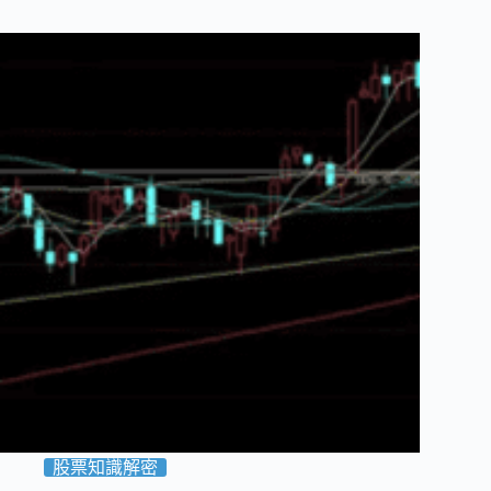
bo
tte
ail
ok
r
股票知識解密