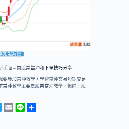
票知識解密
新手版 – 買股票當沖和下單技巧分享
想要參加當沖教學，學習當沖交易短期交易
前當沖教學主要是股票當沖教學，但除了股
T
E
Li
分
wi
m
ne
享
tte
ail