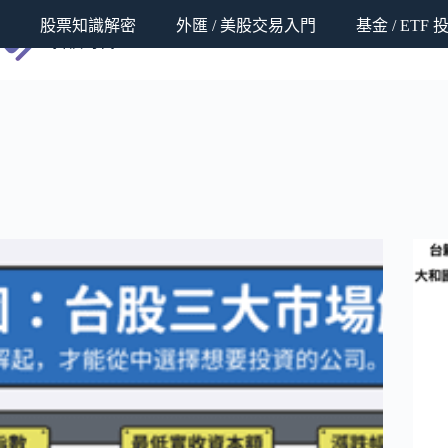
跳
股票知識解密
外匯 / 美股交易入門
基金 / ETF
至
斜槓時代
主
要
內
容