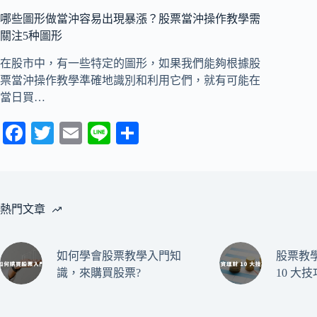
哪些圖形做當沖容易出現暴漲？股票當沖操作教學需
關注5种圖形
在股市中，有一些特定的圖形，如果我們能夠根據股
票當沖操作教學準確地識別和利用它們，就有可能在
當日買…
Fa
T
E
Li
分
ce
wi
m
ne
享
bo
tte
ail
ok
r
熱門文章
如何學會股票教學入門知
股票教
識，來購買股票?
10 大技