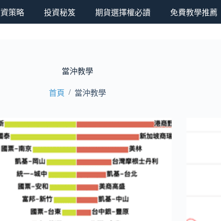
 投資策略
投資秘笈
期貨選擇權必讀
免費教學推薦
當沖教學
/
首頁
當沖教學