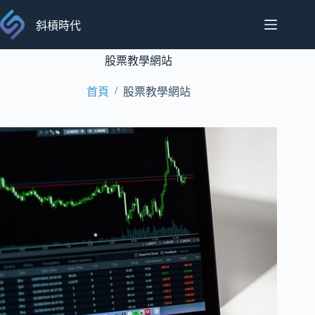
跳
至
斜槓時代
主
要
股票教學網站
內
/
首頁
股票教學網站
容