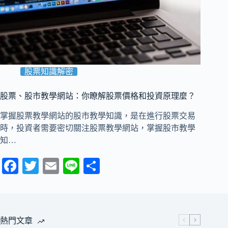
股票知識解密
股票、股市教學網站：你瞭解股票價格和投資原理麼？
掌握股票教學網站的股市教學知識，是在進行股票交易
時，投資者需要密切關注股票教學網站，掌握股市教學
知…
Fa
T
E
Li
分
ce
wi
m
ne
享
bo
tte
ail
ok
r
熱門文章