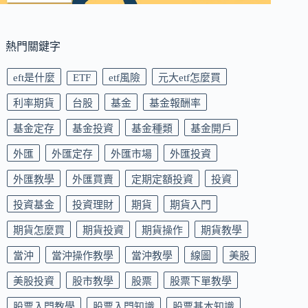
熱門關鍵字
eft是什麼
ETF
etf風險
元大etf怎麼買
利率期貨
台股
基金
基金報酬率
基金定存
基金投資
基金種類
基金開戶
外匯
外匯定存
外匯市場
外匯投資
外匯教學
外匯買賣
定期定額投資
投資
投資基金
投資理財
期貨
期貨入門
期貨怎麼買
期貨投資
期貨操作
期貨教學
當沖
當沖操作教學
當沖教學
線圖
美股
美股投資
股市教學
股票
股票下單教學
股票入門教學
股票入門知識
股票基本知識