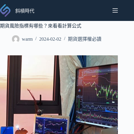
跳
至
斜槓時代
主
要
期貨風險指標有哪些？來看看計算公式
內
warm
2024-02-02
期貨選擇權必讀
容