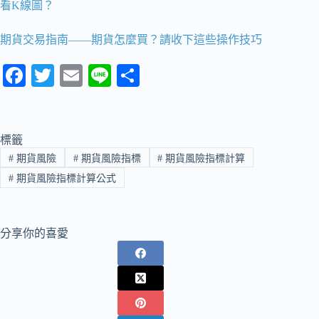
看K線圖？
期貨交易指南——期貨怎麼買？請收下這些操作技巧
Fa
T
E
Li
分
ce
wi
m
ne
享
bo
tte
ail
ok
r
標籤
#
期貨風險
#
期貨風險指標
#
期貨風險指標計算
#
期貨風險指標計算公式
分享你的喜愛