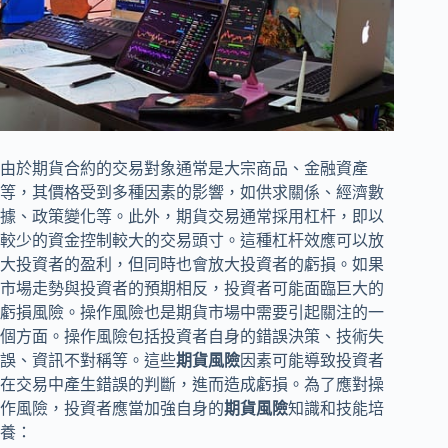
由於期貨合約的交易對象通常是大宗商品、金融資產
等，其價格受到多種因素的影響，如供求關係、經濟數
據、政策變化等。此外，期貨交易通常採用杠杆，即以
較少的資金控制較大的交易頭寸。這種杠杆效應可以放
大投資者的盈利，但同時也會放大投資者的虧損。如果
市場走勢與投資者的預期相反，投資者可能面臨巨大的
虧損風險。操作風險也是期貨市場中需要引起關注的一
個方面。操作風險包括投資者自身的錯誤決策、技術失
誤、資訊不對稱等。這些
期貨風險
因素可能導致投資者
在交易中產生錯誤的判斷，進而造成虧損。為了應對操
作風險，投資者應當加強自身的
期貨風險
知識和技能培
養：