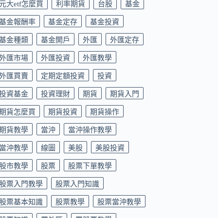
元大etf怎麼買
利率期貨
台股
基金
基金報酬率
基金定存
基金投資
基金種類
基金開戶
外匯
外匯定存
外匯市場
外匯投資
外匯教學
外匯買賣
定期定額投資
投資
投資基金
投資理財
期貨
期貨入門
期貨怎麼買
期貨投資
期貨操作
期貨教學
當沖
當沖操作教學
當沖教學
線圖
美股
美股投資
股市教學
股票
股票下單教學
股票入門教學
股票入門知識
股票基本知識
股票教學
股票當沖教學