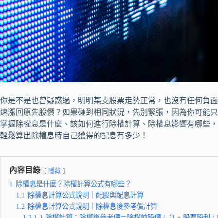
你是不是也曾疑惑過，明明某支股票走勢正常，也沒有任何負面
速漲回原先股價？如果碰到相同狀況，先別緊張，因為你可能只
掌握除權息是什麼、該如何進行除權計算、除權息影響有哪些，
輕鬆算出除權息時自己獲得的配息有多少！
內容目錄
隱藏
1
除權息是什麼？除權計算公式有哪些？
1.1
除權息計算公式說明｜配股與配息計算
1.2
除權息計算公式說明｜除權息後參考價計算
1.2.1
1.除權計算：除權後參考價＝除權前股價 /（1 + 股票股利 / 