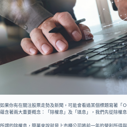
如果你有在關注股票走勢及新聞，可能會看過某個標題寫著「ＯＯ除
蘊含著兩大重要概念：「除權息」及「填息」，我們先從除權息
所謂的除權息，簡單來說就是上市櫃公司將前一年的營利所得與