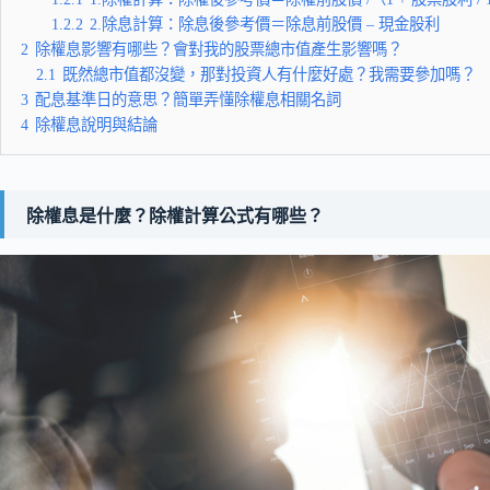
1.2.2
2.除息計算：除息後參考價＝除息前股價 – 現金股利
2
除權息影響有哪些？會對我的股票總市值產生影響嗎？
2.1
既然總市值都沒變，那對投資人有什麼好處？我需要參加嗎？
3
配息基準日的意思？簡單弄懂除權息相關名詞
4
除權息說明與結論
除權息是什麼？除權計算公式有哪些？