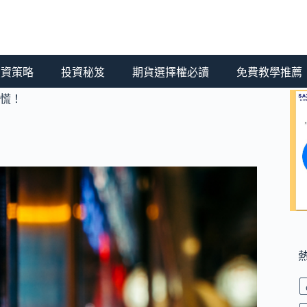
 投資策略
投資秘笈
期貨選擇權必讀
免費教學推薦
慌！