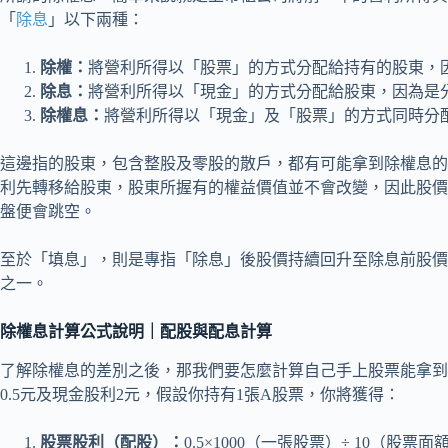
「
除息
」以下兩種：
除權：
將營利所得以「股票」的方式分配給持有的股東，
除息：
將營利所得以「現金」的方式分配給股東，因為是
除權息：
將營利所得以「現金」及「股票」的方式同時分
這邊指的股東，包含整股及零股的散戶，都有可能拿到除權息的
利先轉移給股東，股東所握有的權益價值並不會改變，因此股價
盤便會跳空。
至於「填息」，則是專指「除息」後股價持續回升至除息前股價
之一。
除權息計算公式說明｜配股與配息計算
了解除權息的差別之後，那我們要怎麼計算自己手上股票能拿到
0.5元及現金股利2元，假設你持有1張A股票，你將獲得：
股票股利（配股）：
0.5×1000（一張股票）÷ 10（股票面