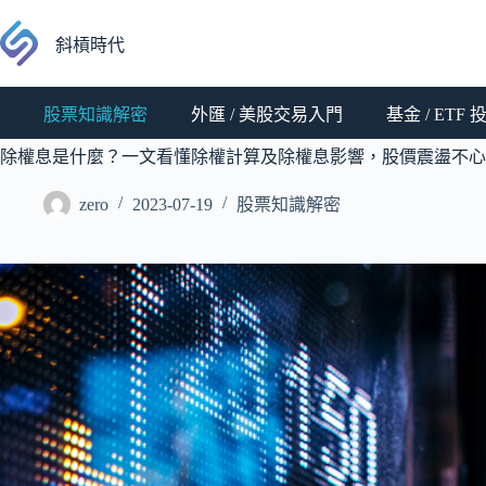
跳
至
斜槓時代
主
要
股票知識解密
外匯 / 美股交易入門
基金 / ETF
內
容
除權息是什麼？一文看懂除權計算及除權息影響，股價震盪不心
zero
2023-07-19
股票知識解密