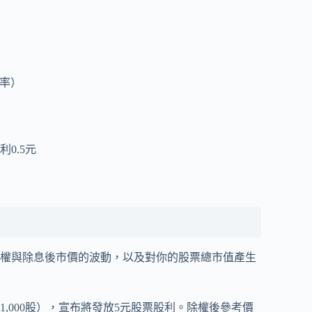
股率）
0.5元
權與除息後市價的波動，以及對你的股票總市值產生
1,000股），宣布將發放5元股票股利。除權後參考價