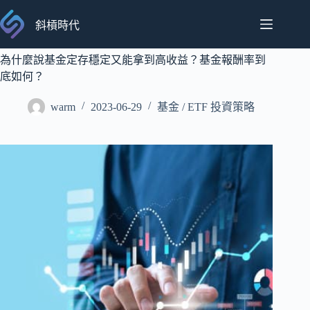
跳
至
斜槓時代
主
要
為什麼說基金定存穩定又能拿到高收益？基金報酬率到
內
底如何？
容
warm
2023-06-29
基金 / ETF 投資策略