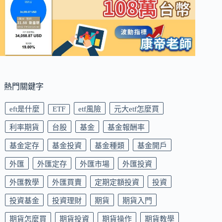
熱門關鍵字
eft是什麼
ETF
etf風險
元大etf怎麼買
利率期貨
台股
基金
基金報酬率
基金定存
基金投資
基金種類
基金開戶
外匯
外匯定存
外匯市場
外匯投資
外匯教學
外匯買賣
定期定額投資
投資
投資基金
投資理財
期貨
期貨入門
期貨怎麼買
期貨投資
期貨操作
期貨教學