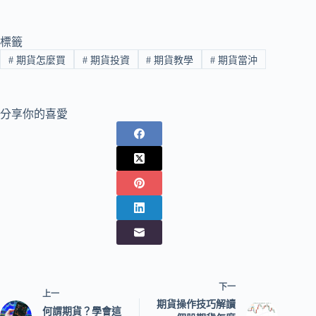
ce
wi
m
ne
享
bo
tte
ail
ok
r
標籤
#
期貨怎麼買
#
期貨投資
#
期貨教學
#
期貨當沖
分享你的喜愛
下一
上一
期貨操作技巧解讀
何謂期貨？學會這