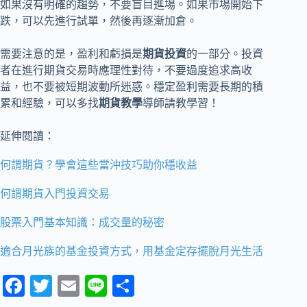
如果沒有明確的趨勢，不要盲目進場。如果市場開始下
跌，可以先進行試單，然後再逐漸加倉。
需要注意的是，盈利和虧損是
期貨
投資
的一部分。投資
者在進行期貨交易時應理性對待，不要過度追求高收
益，也不要被短期波動所迷惑。穩定盈利需要長期的積
累和經驗，可以多找
期貨教學
導師請教學習！
延伸閱讀：
何謂期貨？學會這些當沖技巧助你穩收益
何謂期貨入門投資交易
股票入門基本知識：成交量的秘密
適合月光族的基金投資方式，用基金定存擺脫月光生活
Fa
T
E
Li
分