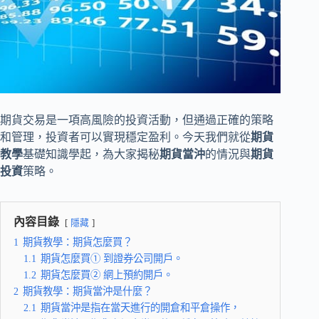
期貨交易是一項高風險的投資活動，但通過正確的策略
和管理，投資者可以實現穩定盈利。今天我們就從
期貨
教學
基礎知識學起，為大家揭秘
期貨當沖
的情況與
期貨
投資
策略。
內容目錄
隱藏
1
期貨教學：期貨怎麼買？
1.1
期貨怎麼買① 到證券公司開戶。
1.2
期貨怎麼買② 網上預約開戶。
2
期貨教學：期貨當沖是什麼？
2.1
期貨當沖是指在當天進行的開倉和平倉操作，