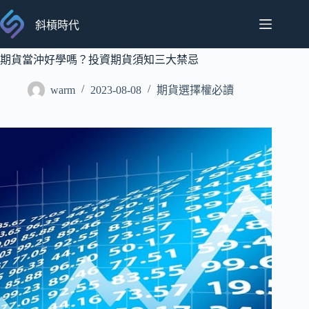
跳
至
斜槓時代
主
要
期貨當沖好學嗎？投資期貨須知三大禁忌
內
warm
2023-08-08
期貨選擇權必讀
容