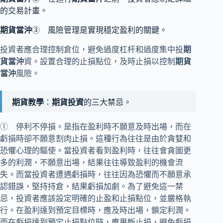
的交易計畫。
期貨當沖
③ 風險管理是實現穩定盈利的關鍵。
投資者應合理控制倉位，避免過度杠杆和過度集中投
期
貨當沖
資。設置合理的止損點位，及時止損以控制
期貨
當沖
風險。
期貨教學
：
期貨投資
的三大禁忌。
① 停利不停損。是指在盈利時不願意及時出場，而在
虧損時卻不願意割肉止損。這種行為往往是由於貪婪和
恐懼心理的驅使。當投資者看到盈利時，往往會貪圖更
多的利潤，不願意出場，結果往往導致盈利的機會流
失。而當投資者遭遇虧損時，往往因為恐懼而不願意承
認錯誤，堅持持倉，結果虧損加劇。為了避免這一禁
忌，投資者應該設定明確的止盈和止損點位，並嚴格執
行。在盈利達到預定目標時，應及時出場，鎖定利潤。
而在虧損達到預定止損點位時，應果斷止損，避免虧損