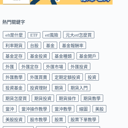
熱門關鍵字
eft是什麼
ETF
etf風險
元大etf怎麼買
利率期貨
台股
基金
基金報酬率
基金定存
基金投資
基金種類
基金開戶
外匯
外匯定存
外匯市場
外匯投資
外匯教學
外匯買賣
定期定額投資
投資
投資基金
投資理財
期貨
期貨入門
期貨怎麼買
期貨投資
期貨操作
期貨教學
當沖
當沖操作教學
當沖教學
線圖
美股
美股投資
股市教學
股票
股票下單教學