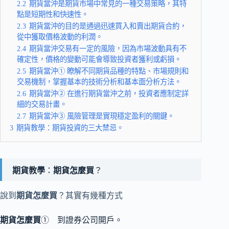
2.2
期貨當沖是期貨市場中常見的一種交易策略，其特
點是短期性和快速性。
2.3
期貨當沖的目的是通過迅速買入和賣出期貨合約，
從中獲取價格波動的利潤。
2.4
期貨當沖交易有一定的風險，因為市場波動具有不
確定性，價格的變動可能會導致投資者獲利或虧損。
2.5
期貨當沖① 瞭解不同期貨品種的特點、市場規則和
交易機制，掌握基本的技術分析和基本面分析方法。
2.6
期貨當沖② 在進行期貨當沖之前，投資者應制定詳
細的交易計畫。
2.7
期貨當沖③ 風險管理是實現穩定盈利的關鍵。
3
期貨教學：期貨投資的三大禁忌。
期貨教學
：
期貨怎麼買
？
說到
期貨怎麼買
？其實有幾種方式
期貨怎麼買
① 到證券公司開戶。