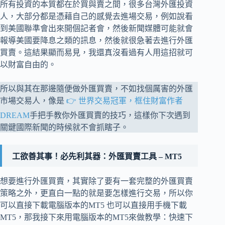
所有投資的本質都在於買與賣之間，很多台灣外匯投資
人，大部分都是憑藉自己的感覺去進場交易，例如說看
到美國聯準會出來開個記者會，然後新聞媒體可能就會
報導美國要降息之類的訊息，然後就很急著去進行外匯
買賣。這結果顯而易見，我還真沒看過有人用這招就可
以財富自由的。
所以與其在那邊隨便做外匯買賣，不如找個厲害的外匯
市場交易人，像是
👉 世界交易冠軍，框住財富作者
DREAM
手把手教你外匯買賣的技巧，這樣你下次遇到
關鍵國際新聞的時候就不會抓瞎子。
工欲善其事！必先利其器：外匯買賣工具
– MT5
想要進行外匯買賣，其實除了要有一套完整的外匯買賣
策略之外，更直白一點的就是要怎樣進行交易，所以你
可以直接下載電腦版本的MT5 也可以直接用手機下載
MT5，那我接下來用電腦版本的MT5來做教學：快速下