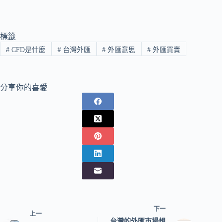
ce
wi
m
ne
享
bo
tte
ail
ok
r
標籤
#
CFD是什麼
#
台灣外匯
#
外匯意思
#
外匯買賣
分享你的喜愛
下一
上一
台灣的外匯市場想