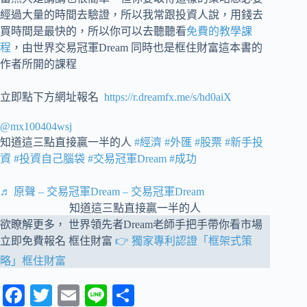
經過大量的時間去驗證，所以我常跟投資人說，用錢去
買時間是最快的，所以你可以去聽聽看
免費的教學課
程
，由世界交易冠軍Dream 同時也是框住財富這本書的
作者所開的課程
立即點下方網址報名
https://r.dreamfx.me/s/hd0aiX
@mx100404wsj
知道這三點直接贏一半的人
#經濟
#外匯
#股票
#新手投
資
#投資自己腦袋
#交易冠軍Dream
#成功
♬ 原聲 – 交易冠軍Dream – 交易冠軍Dream
知道這三點直接贏一半的人
欲瞭解更多， 世界領先者Dream老師手把手帶你看市場
立即免費報名 框住財富
👉 獨家專利認證「框架式策
略」框住財富
Fa
T
E
Li
分