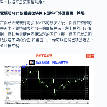
單、快速平倉這兩種功能。
電腦版
MT5
軟體讓你快速下單進行外匯買賣
–
進場
當你已經安裝好電腦版MT5的軟體之後，你會在軟體的
畫面中，貨幣圖表的那一個區塊裡面，左上角的部分看
到一個紅色與藍色互相點讚的圖標。那一個圖標就是開
啟快速下單的介面(如畫面一)，你可以把滑鼠移動過去，
並且按左鍵