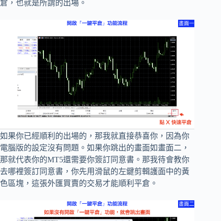
倉，也就是所謂的出場。
如果你已經順利的出場的，那我就直接恭喜你，因為你
電腦版的設定沒有問題。如果你跳出的畫面如畫面二，
那就代表你的MT5還需要你簽訂同意書。那我待會教你
去哪裡簽訂同意書，你先用滑鼠的左鍵剪輯護面中的黃
色區塊，這張外匯買賣的交易才能順利平倉。