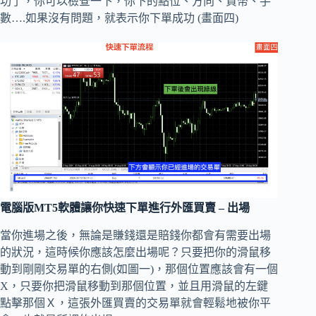
功了，你可以檢查一下，你下的點位、方向、貨幣、手
數….如果沒有問題，就表示你下單成功 (畫面四)
電腦版MT5軟體讓你快速下單進行外匯買賣 – 出場
當你進場之後，無論是賺錢還是賠錢你都會有需要出場
的狀況，這時候你應該怎麼出場呢？只要把你的滑鼠移
動到剛剛交易單的右側(如圖一)，那個位置應該會有一個
X，只要你把滑鼠移動到那個位置，並且用滑鼠的左鍵
點擊那個Ｘ，這張外匯買賣的交易單就會輕鬆地被你平