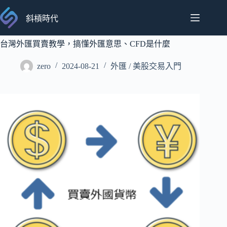
跳
至
斜槓時代
主
要
台灣外匯買賣教學，搞懂外匯意思、CFD是什麼
內
zero
2024-08-21
外匯 / 美股交易入門
容