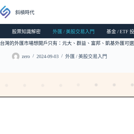
跳
至
斜槓時代
主
要
股票知識解密
外匯 / 美股交易入門
基金 / ETF
內
容
台灣的外匯市場想開戶只有：元大、群益、富邦、凱基外匯可選
zero
2024-09-03
外匯 / 美股交易入門