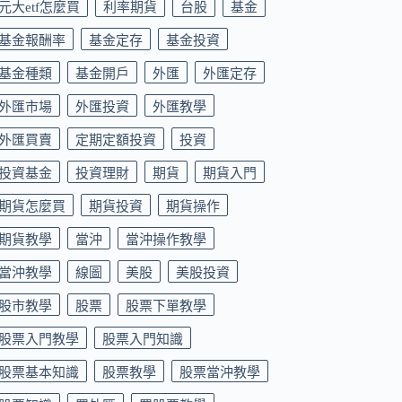
元大etf怎麼買
利率期貨
台股
基金
基金報酬率
基金定存
基金投資
基金種類
基金開戶
外匯
外匯定存
外匯市場
外匯投資
外匯教學
外匯買賣
定期定額投資
投資
投資基金
投資理財
期貨
期貨入門
期貨怎麼買
期貨投資
期貨操作
期貨教學
當沖
當沖操作教學
當沖教學
線圖
美股
美股投資
股市教學
股票
股票下單教學
股票入門教學
股票入門知識
股票基本知識
股票教學
股票當沖教學