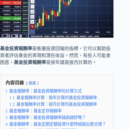
基金投資報酬率
是衡量投資回報的指標，它可以幫助投
資者評估基金的表現和潛在收益。然而，有些人可能會
困惑，
基金投資報酬率
是按年還是按月計算的。
內容目錄
隱藏
1
基金報酬率：基金投資報酬率的計算方式
1.1
基金報酬率計算：按年計算的基金投資報酬率
1.2
基金報酬率計算：按月計算的基金投資報酬率
2
基金報酬率：基金定存報酬率
3
基金報酬率：基金投資報酬率越高越好嗎？
4
基金報酬率：基金定期定額投資什麼時候拋出更合理？