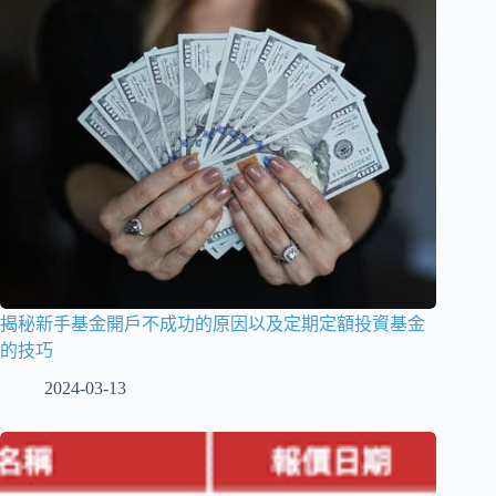
揭秘新手基金開戶不成功的原因以及定期定額投資基金
的技巧
2024-03-13