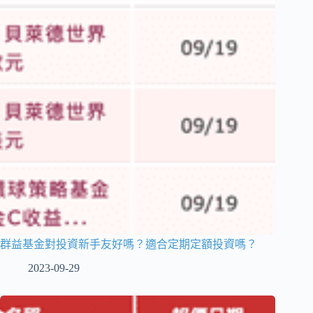
群益基金對投資新手友好嗎？適合定期定額投資嗎？
2023-09-29