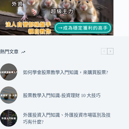
熱門文章
如何學會股票教學入門知識，來購買股票?
股票教學入門知識-投資理財 10 大技巧
外匯投資入門知識、外匯投資市場區別及技
巧有什麼?