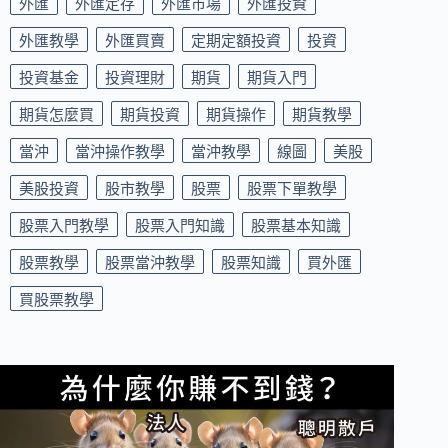
外匯
外匯定存
外匯市場
外匯投資
外匯教學
外匯買賣
定期定額投資
投資
投資基金
投資理財
期貨
期貨入門
期貨怎麼買
期貨投資
期貨操作
期貨教學
當沖
當沖操作教學
當沖教學
線圖
美股
美股投資
股市教學
股票
股票下單教學
股票入門教學
股票入門知識
股票基本知識
股票教學
股票當沖教學
股票知識
買外匯
買股票教學