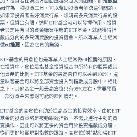
加，投資者在選股方面面臨越來越大的困難。而
指數型
etf
作為一種投資工具，可以幫助投資者解決這個問題。
如果某投資者看好消費行業，想購買多只消費行業的股
票，但資金有限，這時ETF基金就可以發揮作用。投資
者只需用有限的資金購買相應的ETF基金，就能獲得指
數成分內的多只消費股的投資機會。所以專業人士經常
做
etf推薦
，因為它真的賺錢。
ETF基金的高倉位也是專業人士經常做
etf推薦
的原因，
在投資中，倉位是指基金投資組合中所持有的股票或其
他資產的比例。ETF基金的最高倉位可以達到100%，這
意味著基金可以將全部資金投入到指數成分股中。相比
之下，其他基金一般最高倉位只有95%左右，需要預留
一部分資金來應對可能的贖回情況。
ETF基金的高倉位有助於提高基金的投資效率。由於ETF
基金的投資策略是被動跟蹤指數，不需要進行主動的買
賣操作，因此可以將更多的資金用於投資指數成分股，
從而更好地實現對指數的跟蹤。高倉位的特點使得ETF