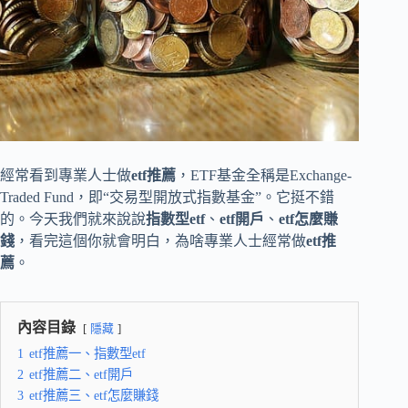
經常看到專業人士做
etf推薦
，ETF基金全稱是Exchange-
Traded Fund，即“交易型開放式指數基金”。它挺不錯
的。今天我們就來說說
指數型etf
、
etf開戶
、
etf怎麼賺
錢
，看完這個你就會明白，為啥專業人士經常做
etf推
薦
。
內容目錄
隱藏
1
etf推薦一、指數型etf
2
etf推薦二、etf開戶
3
etf推薦三、etf怎麼賺錢