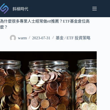
跳
至
斜槓時代
主
要
為什麼很多專業人士經常做etf推薦？ETF基金倉位高
內
麼？
容
warm
2023-07-31
基金 / ETF 投資策略