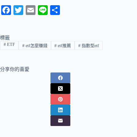
Fa
T
E
Li
分
ce
wi
m
ne
享
bo
tte
ail
ok
r
標籤
#
ETF
#
etf怎麼賺錢
#
etf推薦
#
指數型etf
分享你的喜愛