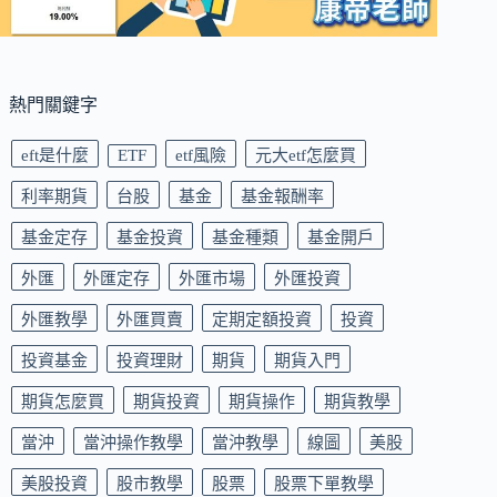
熱門關鍵字
eft是什麼
ETF
etf風險
元大etf怎麼買
利率期貨
台股
基金
基金報酬率
基金定存
基金投資
基金種類
基金開戶
外匯
外匯定存
外匯市場
外匯投資
外匯教學
外匯買賣
定期定額投資
投資
投資基金
投資理財
期貨
期貨入門
期貨怎麼買
期貨投資
期貨操作
期貨教學
當沖
當沖操作教學
當沖教學
線圖
美股
美股投資
股市教學
股票
股票下單教學