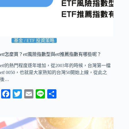
基金 / ETF 投資策略
etf怎麼買？etf風險指數型與etf推薦指數有哪些呢？
etf的熱門程度逐年增加，從2003年的時候，台灣第一檔
etf 0050，也就是大家熟知的台灣50開始上線，從此之
後…
Fa
T
E
Li
分
ce
wi
m
ne
享
bo
tte
ail
ok
r