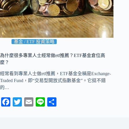
基金 / ETF 投資策略
為什麼很多專業人士經常做etf推薦？ETF基金倉位高
麼？
經常看到專業人士做etf推薦，ETF基金全稱是Exchange-
Traded Fund，即“交易型開放式指數基金”。它挺不錯
的…
Fa
T
E
Li
分
ce
wi
m
ne
享
bo
tte
ail