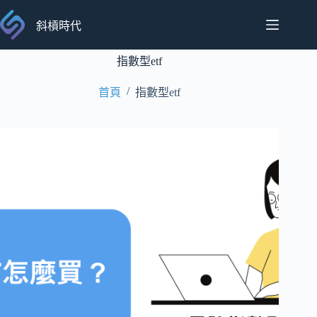
跳
至
斜槓時代
主
要
指數型etf
內
/
首頁
指數型etf
容