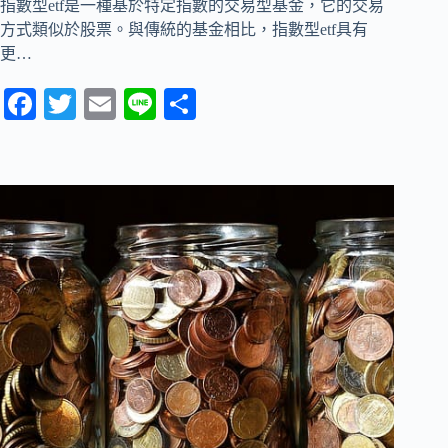
指數型etf是一種基於特定指數的交易型基金，它的交易
方式類似於股票。與傳統的基金相比，指數型etf具有
更…
Fa
T
E
Li
分
ce
wi
m
ne
享
bo
tte
ail
ok
r