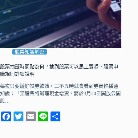
股票知識解密
股票抽籤時間點為何？抽到股票可以馬上賣嗎？股票申
購規則詳細說明
每次只要辦好證券軟體，三不五時就會看到券商推播通
知說：「某股票將辦理現金增資，將於3月20日開放公開
股…
Fa
T
E
Li
分
ce
wi
m
ne
享
bo
tte
ail