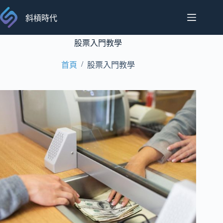
跳
至
斜槓時代
主
要
股票入門教學
內
/
首頁
股票入門教學
容