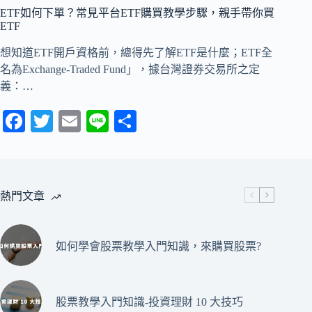
ETF如何下單？常見平台ETF購買教學步驟，親手帶你買
ETF
想知道ETF開戶資格前，總得先了解ETF是什麼；ETF全
名為Exchange-Traded Fund」，據台灣證券交易所之定
義：…
Fa
T
E
Li
分
ce
wi
m
ne
享
bo
tte
ail
ok
r
熱門文章
如何學會股票教學入門知識，來購買股票?
股票教學入門知識-投資理財 10 大技巧