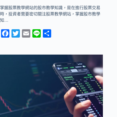
掌握股票教學網站的股市教學知識，是在進行股票交易
時，投資者需要密切關注股票教學網站，掌握股市教學
知…
Fa
T
E
Li
分
ce
wi
m
ne
享
bo
tte
ail
ok
r