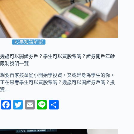
股票知識解密
幾歲可以開證券戶？學生可以買股票嗎？證券開戶年齡
限制說明一覽
想要自家孩童從小開始學投資，又或是身為學生的你，
正在思考學生可以買股票嗎？幾歲可以開證券戶嗎？投
資…
Fa
T
E
Li
分
ce
wi
m
ne
享
bo
tte
ail
ok
r