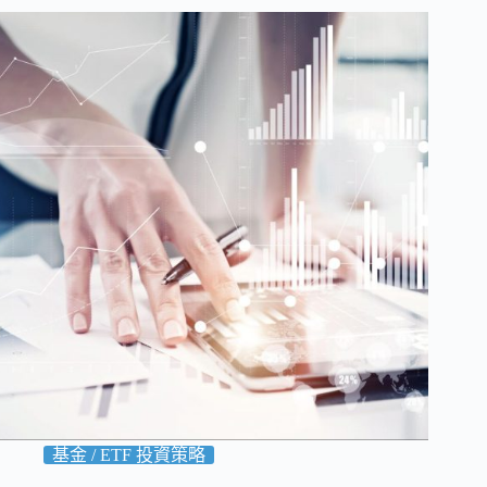
ok
r
基金 / ETF 投資策略