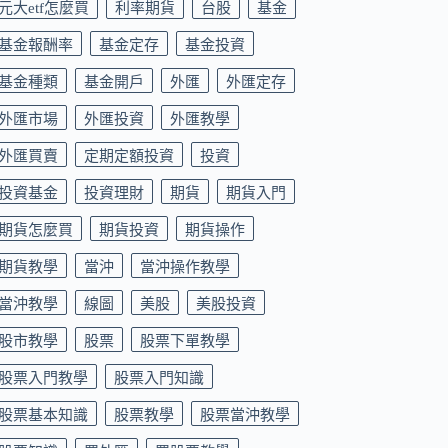
元大etf怎麼買
利率期貨
台股
基金
基金報酬率
基金定存
基金投資
基金種類
基金開戶
外匯
外匯定存
外匯市場
外匯投資
外匯教學
外匯買賣
定期定額投資
投資
投資基金
投資理財
期貨
期貨入門
期貨怎麼買
期貨投資
期貨操作
期貨教學
當沖
當沖操作教學
當沖教學
線圖
美股
美股投資
股市教學
股票
股票下單教學
股票入門教學
股票入門知識
股票基本知識
股票教學
股票當沖教學