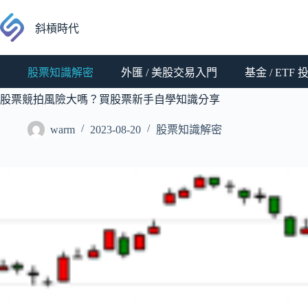
跳
至
斜槓時代
主
要
股票知識解密
外匯 / 美股交易入門
基金 / ETF
內
容
股票競拍風險大嗎？買股票新手自學知識分享
warm
2023-08-20
股票知識解密