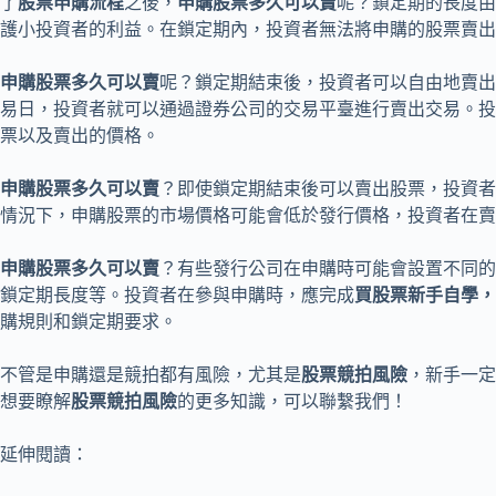
了
股票申購流程
之後，
申購股票多久可以賣
呢？鎖定期的長度由
護小投資者的利益。在鎖定期內，投資者無法將申購的股票賣出
申購股票多久可以賣
呢？鎖定期結束後，投資者可以自由地賣出
易日，投資者就可以通過證券公司的交易平臺進行賣出交易。投
票以及賣出的價格。
申購股票多久可以賣
？即使鎖定期結束後可以賣出股票，投資者
情況下，申購股票的市場價格可能會低於發行價格，投資者在賣
申購股票多久可以賣
？有些發行公司在申購時可能會設置不同的
鎖定期長度等。投資者在參與申購時，應完成
買股票新手自學
，
購規則和鎖定期要求。
不管是申購還是競拍都有風險，尤其是
股票競拍風險
，新手一定
想要瞭解
股票競拍風險
的更多知識，可以聯繫我們！
延伸閱讀：