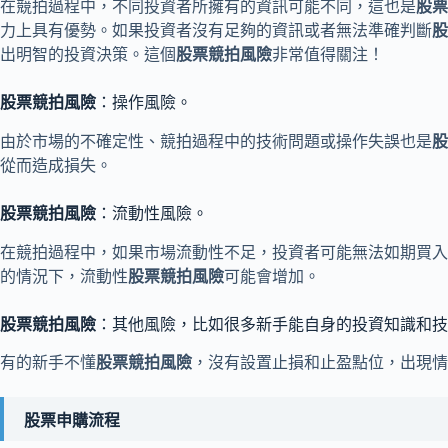
在競拍過程中，不同投資者所擁有的資訊可能不同，這也是
股票
力上具有優勢。如果投資者沒有足夠的資訊或者無法準確判斷
股
出明智的投資決策。這個
股票競拍風險
非常值得關注！
股票競拍風險
：操作風險。
由於市場的不確定性、競拍過程中的技術問題或操作失誤也是
股
從而造成損失。
股票競拍風險
：流動性風險。
在競拍過程中，如果市場流動性不足，投資者可能無法如期買入
的情況下，流動性
股票競拍風險
可能會增加。
股票競拍風險
：其他風險，比如很多新手能自身的投資知識和技
有的新手不懂
股票競拍風險
，沒有設置止損和止盈點位，出現情
股票申購流程