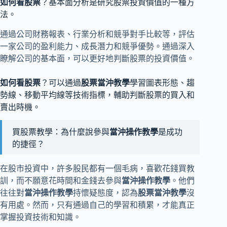
如何看股票
？基本面分析是研究股票投資價值的一種方
法。
通過公司財務報表、行業分析和競爭對手比較等，評估
一家公司的盈利能力、成長潛力和競爭優勢。通過深入
瞭解公司的基本面，可以更好地判斷股票的投資價值。
如何看股票
？可以通過
股票當沖教學
學習圖表形態、趨
勢線、移動平均線等技術指標，輔助判斷股票的買入和
賣出時機。
買股票教學：為什麼說參與
當沖操作教學
是成功
的捷徑？
在股市投資中，許多股民都有一個毛病，喜歡花錢買教
訓，而不願意花時間和金錢去參與
當沖操作教學
。他們
往往對
當沖操作教學
持懷疑態度，認為
股票當沖教學
沒
有用處。然而，只有通過自己的學習和積累，才能真正
掌握投資技術和知識。