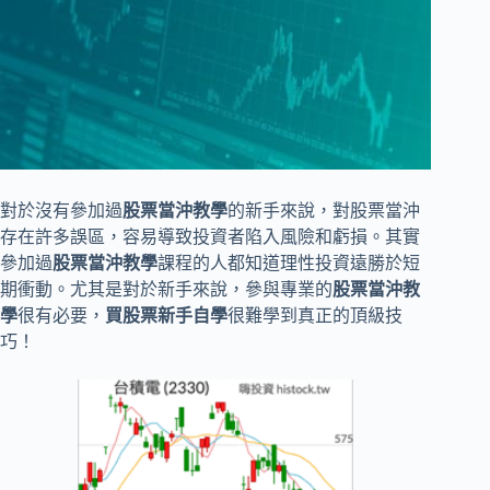
對於沒有參加過
股票當沖教學
的新手來說，對股票當沖
存在許多誤區，容易導致投資者陷入風險和虧損。其實
參加過
股票當沖教學
課程的人都知道理性投資遠勝於短
期衝動。尤其是對於新手來說，參與專業的
股票當沖教
學
很有必要，
買股票新手自學
很難學到真正的頂級技
巧！