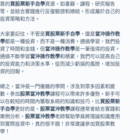
靠的
買股票新手自學
資源，如書籍、課程、研究報告
等，並結合實踐進行反復驗證和總結。形成屬於自己的
投資策略和方法。
大家要記住，不管是
買股票新手自學
，還是
當沖操作教
學
都是一種投資，而不是一種消費。通過學習，我們投
資了時間和金錢，但
當沖操作教學
是一筆值得的投資。
通過不斷學習
當沖操作教學
和積累，我們可以提高自己
的投資能力和決策水準，從而減少虧損的風險，增加投
資的回報。
總之，當沖是一門複雜的學問，涉及到眾多因素和變
數。參加
股票當沖教學
課程可以帶來許多優勢。新手可
以在較短的時間內獲取系統的知識和技巧，比
買股票新
手自學
更好的是，
股票當沖教學
課程通常會結合實踐和
案例分析，
股票當沖教學
老師幫助學員將理論知識應用
到實際投資中，真的很不錯！非常建議參加買股票教
學！