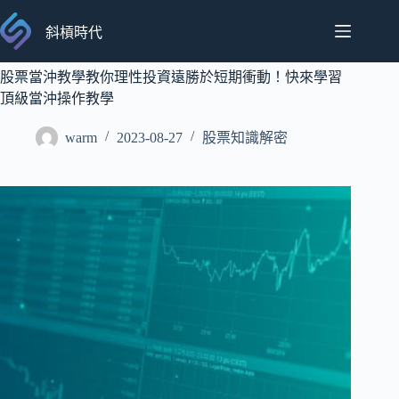
跳
至
斜槓時代
主
要
股票當沖教學教你理性投資遠勝於短期衝動！快來學習
內
頂級當沖操作教學
容
warm
2023-08-27
股票知識解密