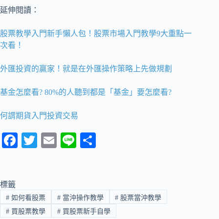
延伸閱讀：
股票教學入門新手懶人包！股票市場入門教學9大重點一
次看！
外匯投資的贏家！就是在外匯操作策略上先做規劃
基金怎麼看? 80%的人聽到都是「基金」要怎麼看?
何謂期貨入門投資交易
Fa
T
E
Li
分
ce
wi
m
ne
享
bo
tte
ail
ok
r
標籤
#
如何看股票
#
當沖操作教學
#
股票當沖教學
#
買股票教學
#
買股票新手自學