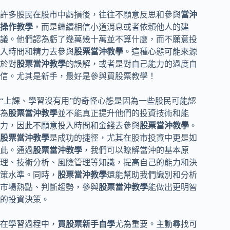
許多股民在股市中虧損後，往往不願意反思和參與
當沖
操作教學
，而是繼續相信小道消息或者依賴他人的建
議。他們認為虧了幾萬幾十萬並不算什麼，而不願意投
入時間和精力去參與
股票當沖教學
。這種心態可能來源
於對
股票當沖教學
的誤解，或者是對自己能力的過度自
信。尤其是新手，最好是參與買股票教學！
“上課、學習沒有用”的奇怪心態是因為一些股民可能認
為
股票當沖教學
並不能真正提升他們的投資技術和能
力，因此不願意投入時間和金錢去參與
股票當沖教學
。
股票當沖教學
是成功的捷徑，尤其在股市投資中更是如
此。通過
股票當沖教學
，我們可以瞭解當沖的基本原
理、技術分析、風險管理等知識，提高自己的能力和決
策水準。同時，
股票當沖教學
還能幫助我們識別和分析
市場熱點、判斷趨勢，參與
股票當沖教學
能做出更明智
的投資決策。
在學習過程中，
買股票新手自學
尤為重要。主動尋找可