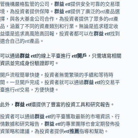
管機構嚴格監管的公司，
群益 etf
提供安全可靠的交易環
境，為投資者提供保障。
群益 etf
提供了廣泛的etf產品選
擇，與各大基金公司合作，為投資者提供了眾多的etf產
品，涵蓋了不同的資產類別和行業。無論是追求穩定收
益還是追求高風險高回報，投資者都可以在
群益 etf
找到
適合自己的etf產品。
可以通過
群益 etf
的線上平臺進行
etf開戶
，只需填寫相關
資訊並完成身份驗證即可。
開戶流程簡單快捷，投資者無需繁瑣的手續和等待時
間。一旦開戶完成，投資者就可以通過
群益 etf
的交易平
臺進行etf交易，方便快捷。
此外，
群益 etf
還提供了豐富的投資工具和研究報告。
投資者可以通過
群益 etf
的平臺獲取最新的市場資訊、行
情數據和研究報告，
群益 etf
的專業團隊也會定期發佈投
資策略和建議，為投資者提供
etf推薦
指導和幫助。