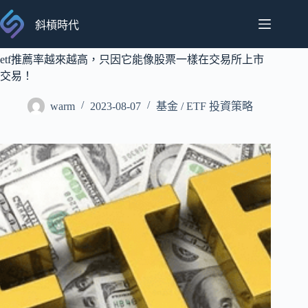
跳
至
斜槓時代
主
要
etf推薦率越來越高，只因它能像股票一樣在交易所上市
內
交易！
容
warm
2023-08-07
基金 / ETF 投資策略