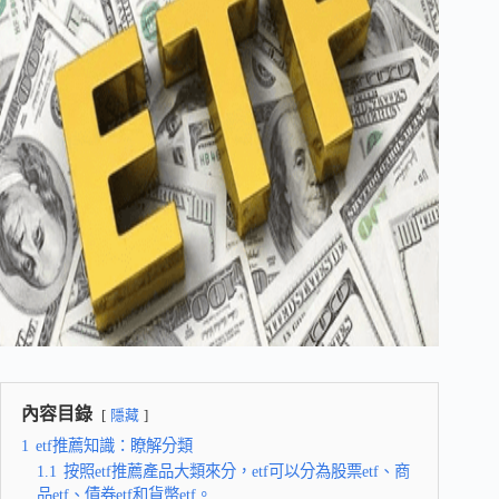
內容目錄
隱藏
1
etf推薦知識：瞭解分類
1.1
按照etf推薦產品大類來分，etf可以分為股票etf、商
品etf、債券etf和貨幣etf。