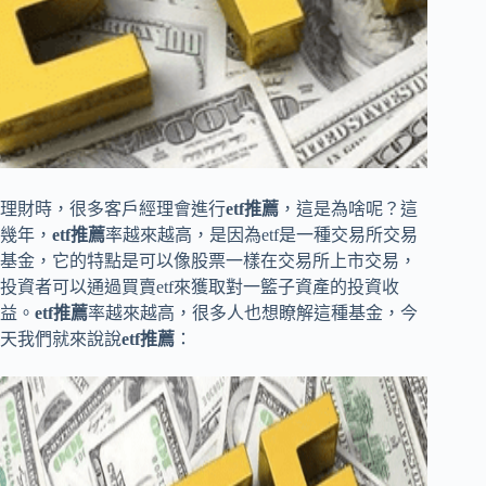
理財時，很多客戶經理會進行
etf
推薦
，這是為啥呢？這
幾年，
etf
推薦
率越來越高，是因為etf是一種交易所交易
基金，它的特點是可以像股票一樣在交易所上市交易，
投資者可以通過買賣etf來獲取對一籃子資產的投資收
益。
etf
推薦
率越來越高，很多人也想瞭解這種基金，今
天我們就來說說
etf
推薦
：