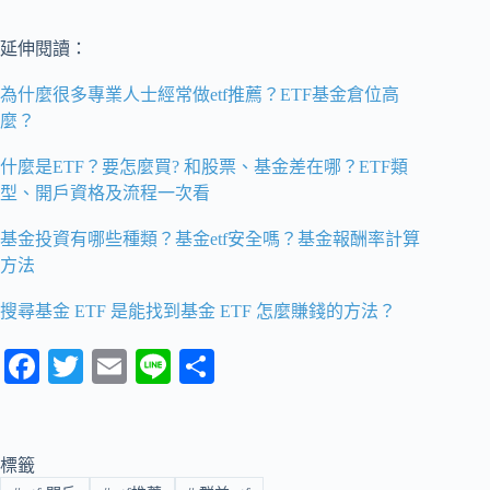
延伸閱讀：
為什麼很多專業人士經常做etf推薦？ETF基金倉位高
麼？
什麼是ETF？要怎麼買? 和股票、基金差在哪？ETF類
型、開戶資格及流程一次看
基金投資有哪些種類？基金etf安全嗎？基金報酬率計算
方法
搜尋基金 ETF 是能找到基金 ETF 怎麼賺錢的方法？
Fa
T
E
Li
分
ce
wi
m
ne
享
bo
tte
ail
ok
r
標籤