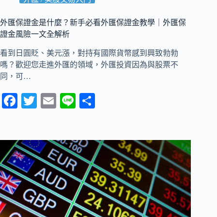
外匯保證金是什麼？新手必看外匯保證金教學｜外匯保
證金風險一文全解析
看到日圓貶、美元漲，對持有國際貨幣感到興致勃勃
嗎？歡迎您走進外匯的領域，外匯投資因為與股票不
同，可…
Fa
T
E
Li
分
ce
wi
m
ne
享
bo
tte
ail
ok
r