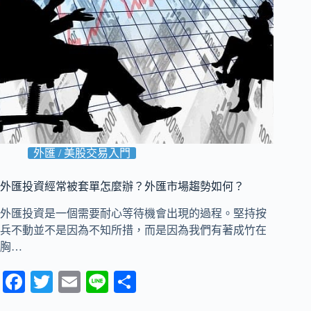
外匯 / 美股交易入門
外匯投資經常被套單怎麼辦？外匯市場趨勢如何？
外匯投資是一個需要耐心等待機會出現的過程。堅持按
兵不動並不是因為不知所措，而是因為我們有著成竹在
胸…
Fa
T
E
Li
分
ce
wi
m
ne
享