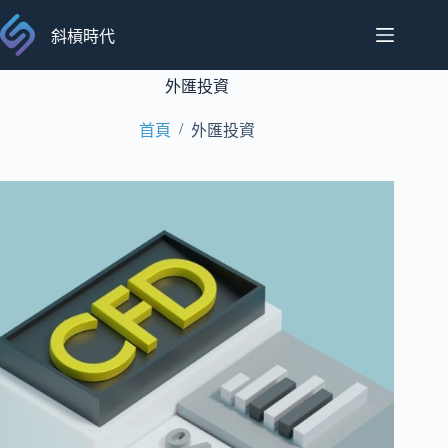
跳
至
斜槓時代
主
要
外匯投資
內
/
首頁
外匯投資
容