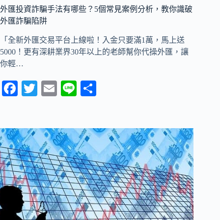
外匯投資詐騙手法有哪些？5個常見案例分析，教你識破
外匯詐騙陷阱
「全新外匯交易平台上線啦！入金只要滿1萬，馬上送
5000！更有深耕業界30年以上的老師幫你代操外匯，讓
你輕…
Fa
T
E
Li
分
ce
wi
m
ne
享
bo
tte
ail
ok
r