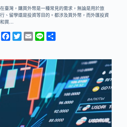
在臺灣，購買外幣是一種常見的需求，無論是用於旅
行、留學還是投資等目的。都涉及買外幣，而外匯投資
和買…
Fa
T
E
Li
分
ce
wi
m
ne
享
bo
tte
ail
ok
r