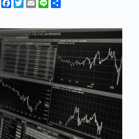
Fa
T
E
Li
分
ce
wi
m
ne
享
bo
tte
ail
ok
r