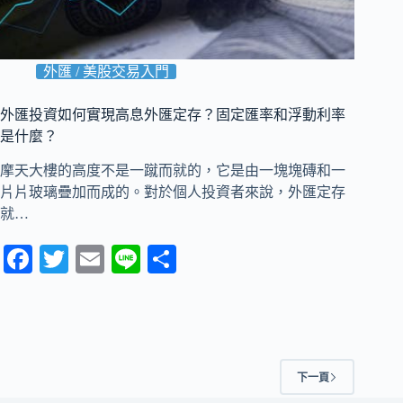
外匯 / 美股交易入門
外匯投資如何實現高息外匯定存？固定匯率和浮動利率
是什麼？
摩天大樓的高度不是一蹴而就的，它是由一塊塊磚和一
片片玻璃疊加而成的。對於個人投資者來說，外匯定存
就…
Fa
T
E
Li
分
ce
wi
m
ne
享
bo
tte
ail
ok
r
下一頁