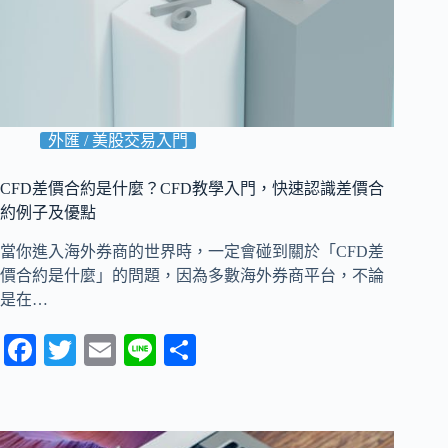
外匯 / 美股交易入門
CFD差價合約是什麼？CFD教學入門，快速認識差價合
約例子及優點
當你進入海外券商的世界時，一定會碰到關於「CFD差
價合約是什麼」的問題，因為多數海外券商平台，不論
是在…
Fa
T
E
Li
分
ce
wi
m
ne
享
bo
tte
ail
ok
r