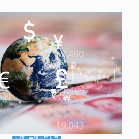
bo
tte
ail
ok
r
外匯 / 美股交易入門