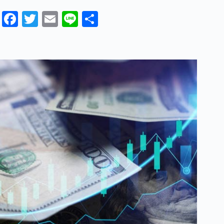
Fa
T
E
Li
分
ce
wi
m
ne
享
bo
tte
ail
ok
r