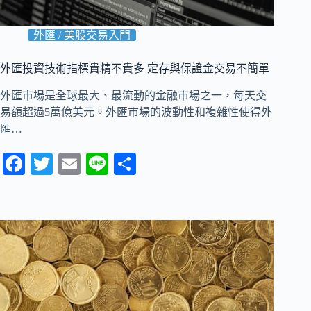
外匯 / 美股交易入門
外匯投資技術指標貴精不貴多 定存與保證金交易不簡單
外匯市場是全球最大、最流動的金融市場之一，每天交
易額超過5萬億美元。外匯市場的波動性和複雜性使得外
匯…
Fa
T
E
Li
分
ce
wi
m
ne
享
bo
tte
ail
ok
r