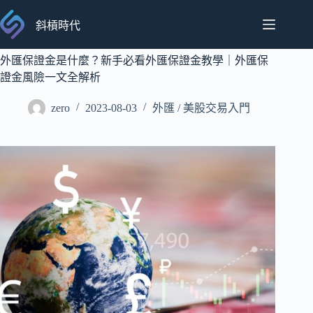
跳
至
斜槓時代
主
要
外匯保證金是什麼？新手必看外匯保證金教學｜外匯保
內
證金風險一文全解析
容
zero
2023-08-03
外匯 / 美股交易入門