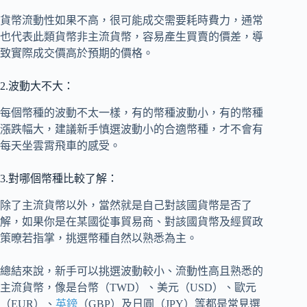
貨幣流動性如果不高，很可能成交需要耗時費力，通常
也代表此類貨幣非主流貨幣，容易產生買賣的價差，導
致實際成交價高於預期的價格。
2.波動大不大：
每個幣種的波動不太一樣，有的幣種波動小，有的幣種
漲跌幅大，建議新手慎選波動小的合適幣種，才不會有
每天坐雲霄飛車的感受。
3.對哪個幣種比較了解：
除了主流貨幣以外，當然就是自己對該國貨幣是否了
解，如果你是在某國從事貿易商、對該國貨幣及經貿政
策暸若指掌，挑選幣種自然以熟悉為主。
總結來說，新手可以挑選波動較小、流動性高且熟悉的
主流貨幣，像是台幣（TWD）、美元（USD）、歐元
（EUR）、
英鎊
（GBP）及日圓（JPY）等都是常見選