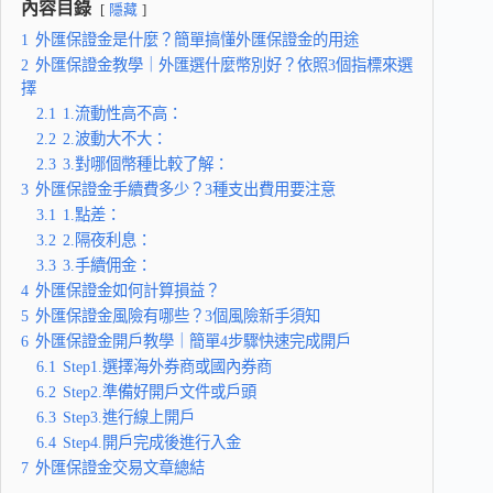
內容目錄
隱藏
1
外匯保證金是什麼？簡單搞懂外匯保證金的用途
2
外匯保證金教學｜外匯選什麼幣別好？依照3個指標來選
擇
2.1
1.流動性高不高：
2.2
2.波動大不大：
2.3
3.對哪個幣種比較了解：
3
外匯保證金手續費多少？3種支出費用要注意
3.1
1.點差：
3.2
2.隔夜利息：
3.3
3.手續佣金：
4
外匯保證金如何計算損益？
5
外匯保證金風險有哪些？3個風險新手須知
6
外匯保證金開戶教學｜簡單4步驟快速完成開戶
6.1
Step1.選擇海外券商或國內券商
6.2
Step2.準備好開戶文件或戶頭
6.3
Step3.進行線上開戶
6.4
Step4.開戶完成後進行入金
7
外匯保證金交易文章總結