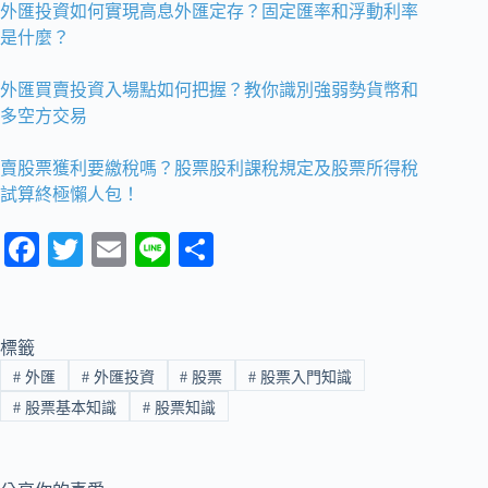
外匯投資如何實現高息外匯定存？固定匯率和浮動利率
是什麼？
外匯買賣投資入場點如何把握？教你識別強弱勢貨幣和
多空方交易
賣股票獲利要繳稅嗎？股票股利課稅規定及股票所得稅
試算終極懶人包！
Fa
T
E
Li
分
ce
wi
m
ne
享
bo
tte
ail
ok
r
標籤
#
外匯
#
外匯投資
#
股票
#
股票入門知識
#
股票基本知識
#
股票知識