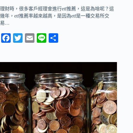
理財時，很多客戶經理會進行etf推薦，這是為啥呢？這
幾年，etf推薦率越來越高，是因為etf是一種交易所交
易…
Fa
T
E
Li
分
ce
wi
m
ne
享
bo
tte
ail
ok
r