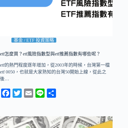
基金 / ETF 投資策略
etf怎麼買？etf風險指數型與etf推薦指數有哪些呢？
etf的熱門程度逐年增加，從2003年的時候，台灣第一檔
etf 0050，也就是大家熟知的台灣50開始上線，從此之
後…
Fa
T
E
Li
分
ce
wi
m
ne
享
bo
tte
ail
ok
r