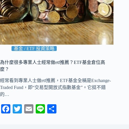
基金 / ETF 投資策略
為什麼很多專業人士經常做etf推薦？ETF基金倉位高
麼？
經常看到專業人士做etf推薦，ETF基金全稱是Exchange-
Traded Fund，即“交易型開放式指數基金”。它挺不錯
的…
Fa
T
E
Li
分
ce
wi
m
ne
享
bo
tte
ail